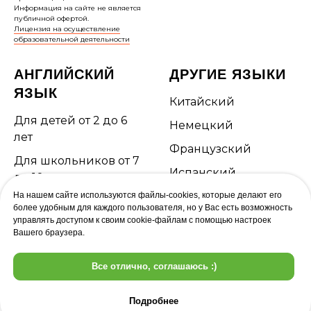
Информация на сайте не является
публичной офертой.
Лицензия на осуществление
образовательной деятельности
АНГЛИЙСКИЙ
ДРУГИЕ ЯЗЫКИ
ЯЗЫК
Китайский
Для детей от 2 до 6
Немецкий
лет
Французский
Для школьников от 7
Испанский
до 10 лет
На нашем сайте используются файлы-cookies, которые делают его
Для подростков от 11
более удобным для каждого пользователя, но у Вас есть возможность
до 14 лет
управлять доступом к своим cookie-файлам с помощью настроек
Вашего браузера.
Подготовка к ОГЭ и
ЕГЭ
Все отлично, соглашаюсь :)
Подробнее